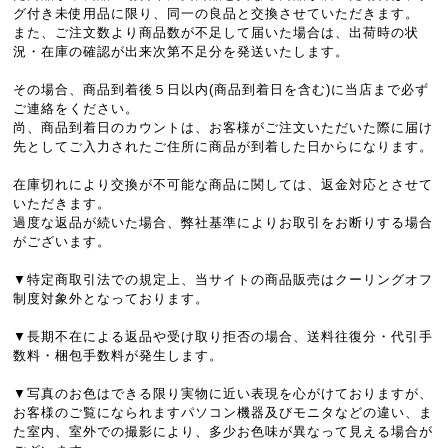
グ付き未使用品に限り、同一の良品と交換させていただきます。
また、ご注文数より商品数が不足して届いた場合は、出荷時の状
況・在庫の確認が出来次第不足分を発送いたします。
その場合、商品到着後５日以内(商品到着日を含む)に当店まで必ず
ご連絡をください。
尚、商品到着日のカウントは、お客様がご注文いただいた際に届け
先としてご入力されたご住所に商品が到着した日からになります。
在庫切れにより交換が不可能な商品に関しては、返金対応とさせて
いただきます。
過度な返品が続いた場合、弊社基準によりお取引をお断りする場合
がございます。
▼特定商取引法での規定上、当サイトの商品販売はクーリングオフ
制度対象外となっております。
▼長期不在による返品や受け取り拒否の場合、送料往復分・代引手
数料・梱包手数料が発生します。
▼写真のお色はできる限り実物に近い表現を心がけておりますが、
お客様のご覧になられますパソコン機器及びモニタなどの違い、ま
た室内、室外での撮影により、多少お色味が異なって見える場合が