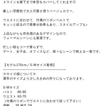
Ａライン＆膝下丈で体型をカバーしてくれます◎
優しい雰囲気で大人可愛さ漂うベージュカラー。
ウエストに合わせて、付属のリボンベルトで
キュッと絞るので着痩せ効果もあり、スタイルアップも♪
上品ながらも存在感のあるデザインなので、
フォーマルシーンにも最適です。
忙しい朝もコーデ要らずで、
デート、女子会、オフィスなど、様々なシーンで映える一着です。
【モデル170cm／S-Mサイズ着用】
―――――――――――――――――――
※サイズ感について※
通常のサイズより少し大きめの作りになっております。
S-Mサイズ
バスト 86-90
ウエスト 60-70
（付属のリボンでウエストに合わせて絞って下さい）
肩幅 38 袖丈 59